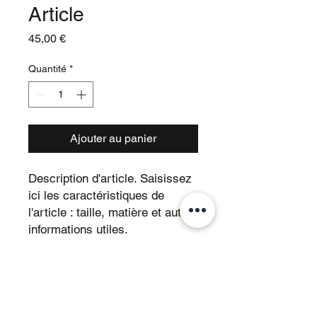
Article
Prix
45,00 €
Quantité
*
Ajouter au panier
Description d'article. Saisissez 
ici les caractéristiques de 
l'article : taille, matière et autres 
informations utiles.
DÉTAILS D'ARTICLE
Détails d'article. Saisissez ici les
POLITIQUE D'ÉCHANGE ET DE
caractéristiques de l'article : taille,