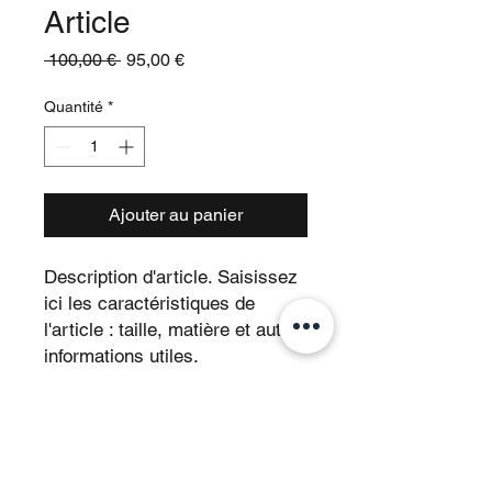
Article
Prix
Prix
 100,00 € 
95,00 €
original
promotionnel
Quantité
*
Ajouter au panier
Description d'article. Saisissez 
ici les caractéristiques de 
l'article : taille, matière et autres 
informations utiles.
DÉTAILS D'ARTICLE
Détails d'article. Saisissez ici les
POLITIQUE D'ÉCHANGE ET DE
caractéristiques de l'article : taille,